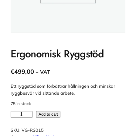
Ergonomisk Ryggstöd
€
499,00
+ VAT
Ett ryggstöd som förbättrar hållningen och minskar
ryggbesvär vid sittande arbete.
75 in stock
E
Add to cart
r
g
SKU:
VG-RS015
o