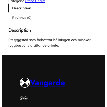
Category:
Office Chairs
n
Description
o
m
Reviews (0)
i
s
Description
k
R
Ett ryggstöd som förbättrar hållningen och minskar
y
ryggbesvär vid sittande arbete.
g
g
s
t
ö
d
Vangarde
q
u
a
Facebook
LinkedIn
n
t